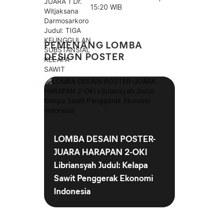
TIGA KEUNGGULAN
15:20 WIB
SUBSTANSIAL KELAPA
SAWIT
PEMENANG LOMBA
DESIGN POSTER
LOMBA DESAIN POSTER-
JUARA HARAPAN 2-OKI
Libriansyah Judul: Kelapa
Sawit Penggerak Ekonomi
Indonesia