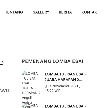
TENTANG
GALLERY
BERITA
KONTAK
:
PEMENANG LOMBA ESAI
LOMBA TULISAN ESAI -
JUARA HARAPAN 2
Angelia Audria Judul:
14 November 2021 ,
SAWIT MENGUBAH
15:22 WIB
PEREKONOMIAN
INDONESIA
LOMBA TULISAN ESAI -