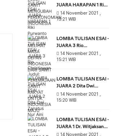
JUARA HARAPAN 1 Riki
Purwanto Judul:
14 November 2021 ,
MELIHAT MASA DEPAN
15:21 WIB
INDONESIA DARI
SAWIT
LOMBA TULISAN ESAI -
JUARA 3 Rio
Christiawan Judul:
14 November 2021 ,
PEREMAJAAN SAWIT
15:21 WIB
RAKYAT UNTUK
INDONESIA MAJU
LOMBA TULISAN ESAI -
JUARA 2 Dita Dwi
Zanatus Nur Aini
14 November 2021 ,
15:20 WIB
LOMBA TULISAN ESAI -
JUARA 1 Dr. Witjaksana
Darmosarkoro Judul:
14 November 2021 ,